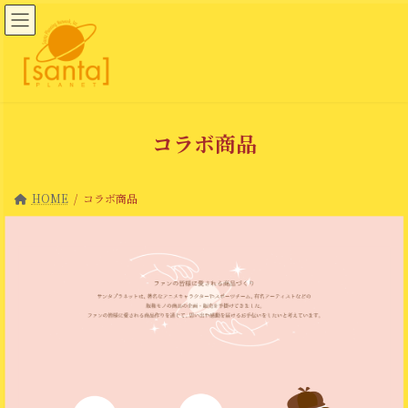
コ
ナ
ン
ビ
テ
ゲ
ン
ー
ツ
シ
へ
ョ
ス
ン
キ
に
ッ
移
コラボ商品
プ
動
HOME
コラボ商品